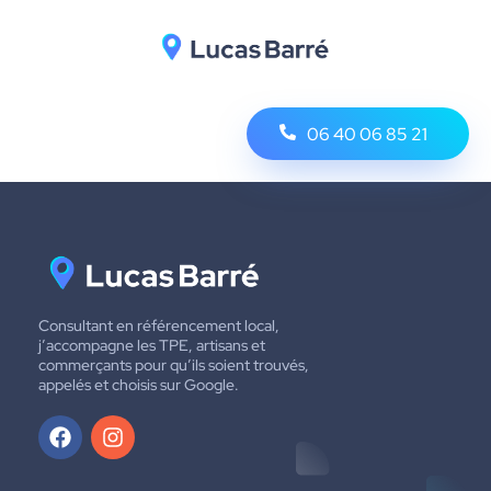
06 40 06 85 21
Consultant en référencement local,
j’accompagne les TPE, artisans et
commerçants pour qu’ils soient trouvés,
appelés et choisis sur Google.