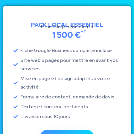
PACK LOCAL ESSENTIEL
Fiche Google + Site internet
HT
1 500 €
Fiche Google Business complète incluse
Site web 5 pages pour mettre en avant vos
services
Mise en page et design adaptés à votre
activité
Formulaire de contact, demande de devis
Textes et contenu pertinents
Livraison sous 10 jours