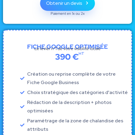
Obtenir un devis
Paiement en 1x ou 2x
FICHE GOOGLE OPTIMISÉE
Le levier n°1 de votre visibilité locale
HT
390 €
Création ou reprise complète de votre
Fiche Google Business
Choix stratégique des catégories d'activité
Rédaction de la description + photos
optimisées
Paramétrage de la zone de chalandise des
attributs