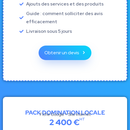
Ajouts des services et des produits
Guide : comment solliciter des avis
efficacement
Livraison sous 5 jours
Obtenir un devis
PACK DOMINATION LOCALE
Fiche Google + Site internet
HT
2 400 €